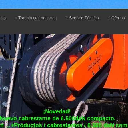
sos
Trabaja con nosotros
Servicio Técnico
Ofertas
¡Novedad!
Nuevo cabrestante de 6.500daN compacto.
n ...+Productos / cabrestantes / 6.500 daN co